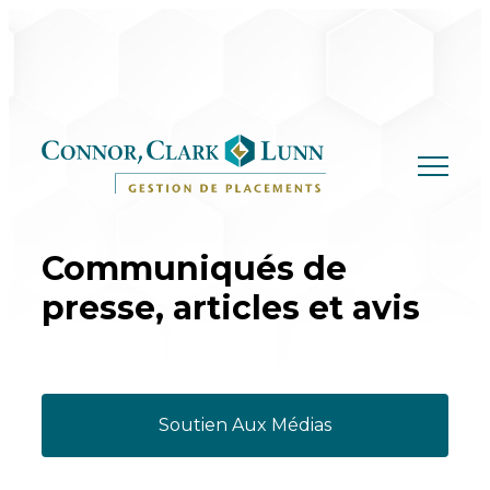
Skip
to
content
Communiqués de
presse,
articles et avis
Soutien Aux Médias