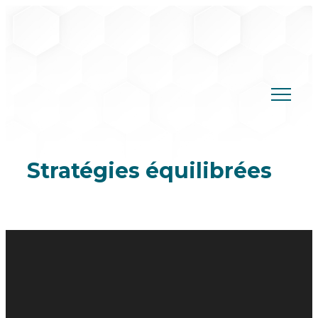
Skip
to
content
Stratégies équilibrées